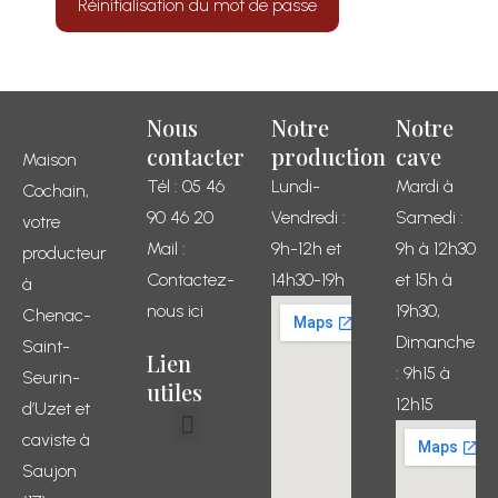
Réinitialisation du mot de passe
Nous
Notre
Notre
contacter
production
cave
Maison
Tél : 05 46
Lundi-
Mardi à
Cochain,
90 46 20
Vendredi :
Samedi :
votre
Mail :
9h-12h et
9h à 12h30
producteur
Contactez-
14h30-19h
et 15h à
à
nous ici
19h30,
Chenac-
Dimanche
Saint-
Lien
: 9h15 à
Seurin-
utiles
12h15
d’Uzet et
caviste à
Conditions générales de vente
Mon compte
Mon panier
Saujon