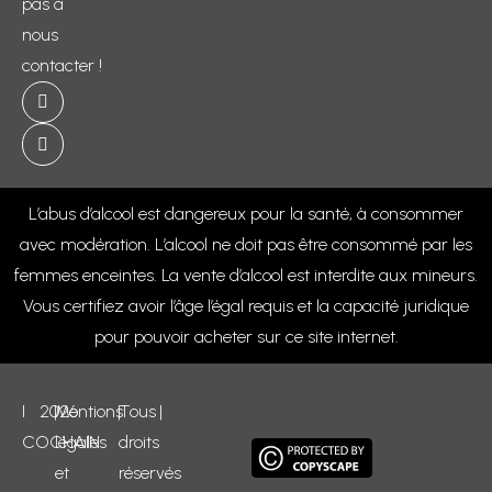
pas à
nous
contacter !
L’abus d’alcool est dangereux pour la santé, à consommer
avec modération. L’alcool ne doit pas être consommé par les
femmes enceintes. La vente d’alcool est interdite aux mineurs.
Vous certifiez avoir l’âge l’égal requis et la capacité juridique
pour pouvoir acheter sur ce site internet.
I
2026
|
Mentions
|
Tous
|
COCHAIN
légales
droits
et
réservés