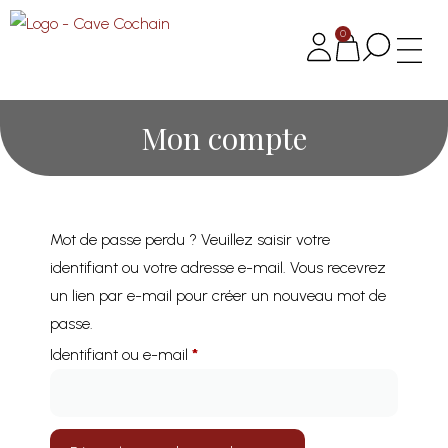
Panneau de gestion des cookies
0
MAISON 
NOTRE CAV
NOS POINT
NOS S
NOTRE 
Mon compte
Mot de passe perdu ? Veuillez saisir votre
identifiant ou votre adresse e-mail. Vous recevrez
un lien par e-mail pour créer un nouveau mot de
passe.
Identifiant ou e-mail
*