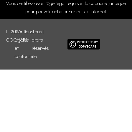
Vous certifiez avoir l’âge l’égal requis et la capacité juridique
pour pouvoir acheter sur ce site internet.
I
2026
|
Mentions
|
Tous
|
COCHAIN
légales
droits
et
réservés
conformité