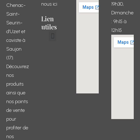
nous ici
19h30,
Chenac-
Dimanche
Saint-
Lien
: 9h15 à
Seurin-
utiles
12h15
d’Uzet et
caviste à
Conditions générales de vente
Mon compte
Mon panier
Saujon
(17).
Découvrez
nos
produits
ainsi que
nos points
de vente
pour
profiter de
nos