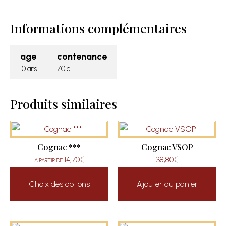
Informations complémentaires
age
contenance
10 ans
70 cl
Produits similaires
Cognac ***
Cognac VSOP
14,70
€
38,80
€
A PARTIR DE
Choix des options
Ajouter au panier