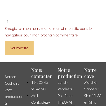
Enregistrer mon nom, mon e-mail et mon site dans le
navigateur pour mon prochain commentaire.
Nous
Notre
Notre
contacter
production
cave
Maison
Tél : 05 46
Lundi-
Mardi à
Cochain,
90 46 20
Vendredi :
Samedi :
votre
Mail :
9h-12h et
9h à 12h30
producteur
Contactez-
14h30-19h
et 15h à
à