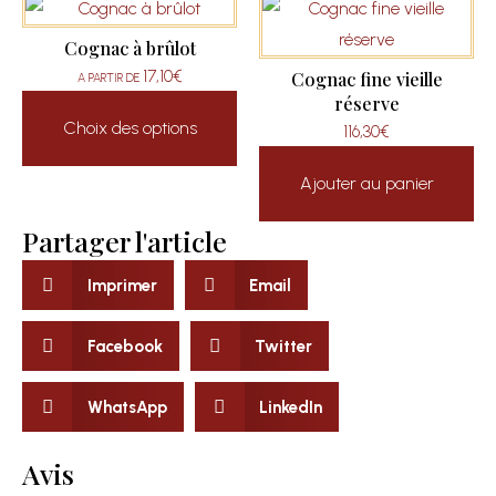
Cognac à brûlot
17,10
€
Cognac fine vieille
A PARTIR DE
réserve
Choix des options
116,30
€
Ajouter au panier
Partager l'article
Imprimer
Email
Facebook
Twitter
WhatsApp
LinkedIn
Avis