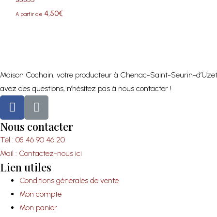
Note
4,50
€
A partir de
5.00
sur 5
Maison Cochain, votre producteur à Chenac-Saint-Seurin-d’Uzet et 
avez des questions, n’hésitez pas à nous contacter !
Nous contacter
Tél : 05 46 90 46 20
Mail : Contactez-nous ici
Lien utiles
Conditions générales de vente
Mon compte
Mon panier