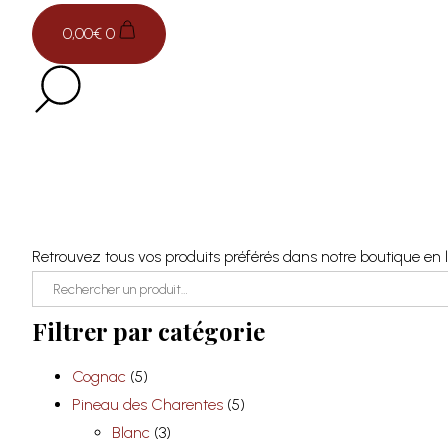
0,00
€
0
Découvrez nos 3 p
d’Uzet, à Saujon et
Retrouvez tous vos produits préférés dans notre boutique en 
Search
for:
Filtrer par catégorie
Cognac
(5)
Pineau des Charentes
(5)
Blanc
(3)